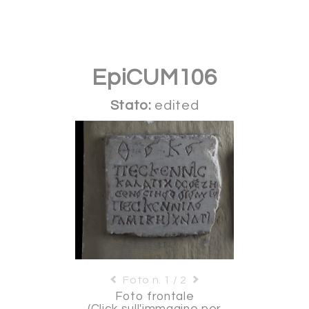
EpiCUM106
Stato:
edited
Foto n. 1 / 2
Foto frontale
(Click sull'immagine per