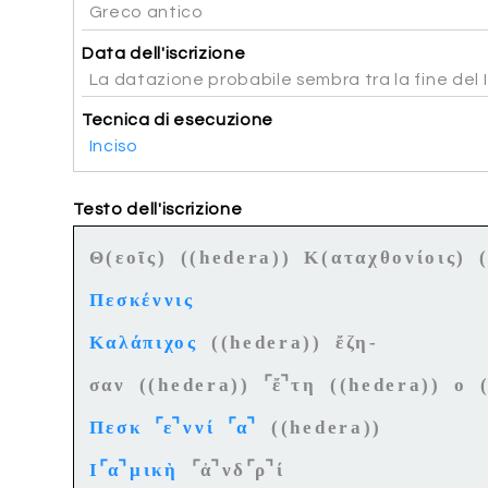
Greco antico
Data dell'iscrizione
La datazione probabile sembra tra la fine del I 
Tecnica di esecuzione
Inciso
Testo dell'iscrizione
Θ(εοῖς) ((hedera)) Κ(αταχθονίοις) (
Πεσκέννις
Καλάπιχος
((hedera)) ἔζη-
⌜
⌝
σαν ((hedera))
ἔ
τη ((hedera)) ο 
⌜
⌝
⌜
⌝
Πεσκ
ε
ννί
α
((hedera))
⌜
⌝
⌜
⌝
⌜
⌝
Ι
α
μικὴ
ἀ
νδ
ρ
ί