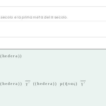
secolo e la prima metà del III secolo.
(hedera))
((hedera))
γ'
((hedera)) μ(ῆνας)
γ'