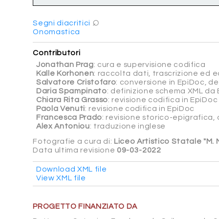
⌕
Segni diacritici
Onomastica
Contributori
Jonathan Prag
: cura e supervisione codifica
Kalle Korhonen
: raccolta dati, trascrizione ed ed
Salvatore Cristofaro
: conversione in EpiDoc, d
Daria Spampinato
: definizione schema XML da 
Chiara Rita Grasso
: revisione codifica in EpiDoc
Paola Venuti
: revisione codifica in EpiDoc
Francesca Prado
: revisione storico-epigrafica
Alex Antoniou
: traduzione inglese
Fotografie a cura di:
Liceo Artistico Statale "M.
Data ultima revisione
09-03-2022
Download XML file
View XML file
PROGETTO FINANZIATO DA