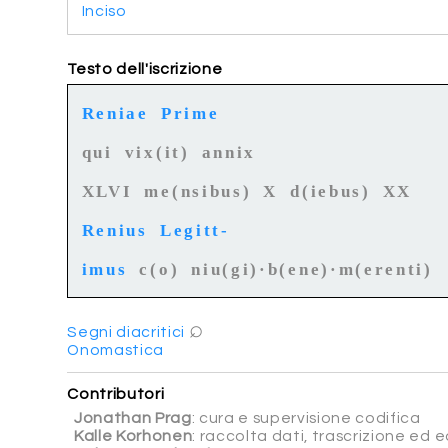
Inciso
Testo dell'iscrizione
Reniae Prime
qui vix(it) annix
XLVI me(nsibus) X d(iebus) XX
Renius Legitt-
imus
c(o) niu(gi)·b(ene)·m(erenti)
⌕
Segni diacritici
Onomastica
Contributori
Jonathan Prag
: cura e supervisione codifica
Kalle Korhonen
: raccolta dati, trascrizione ed ed