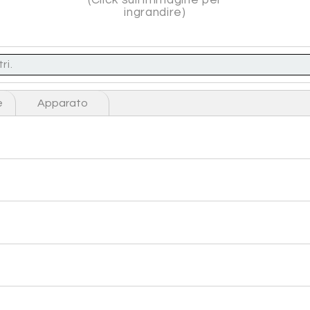
ingrandire)
ri.
e
Apparato