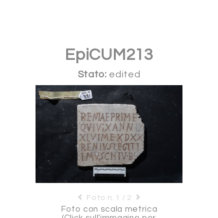
EpiCUM213
Stato:
edited
Foto n. 1 / 2
Foto con scala metrica
(Click sull'immagine per