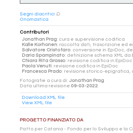
⌕
Segni diacritici
Onomastica
Contributori
Jonathan Prag
: cura e supervisione codifica
Kalle Korhonen
: raccolta dati, trascrizione ed ed
Salvatore Cristofaro
: conversione in EpiDoc, d
Daria Spampinato
: definizione schema XML da 
Chiara Rita Grasso
: revisione codifica in EpiDoc
Paola Venuti
: revisione codifica in EpiDoc
Francesca Prado
: revisione storico-epigrafica
Fotografie a cura di:
Jonathan Prag
Data ultima revisione
09-03-2022
Download XML file
View XML file
PROGETTO FINANZIATO DA
Patto per Catania - Fondo per lo Sviluppo e la 