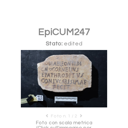
EpiCUM247
Stato:
edited
Foto n. 1 / 2
Foto con scala metrica
(Click sull'immagine per