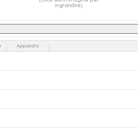
ingrandire)
e
Apparato