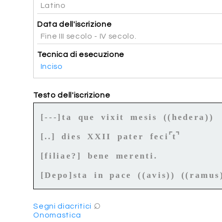
Latino
Data dell'iscrizione
Fine III secolo - IV secolo.
Tecnica di esecuzione
Inciso
Testo dell'iscrizione
[---]ta que vixit mesis ((hedera))
⌜
⌝
[..] dies XXII pater feci
t
[filiae?] bene merenti.
[Depo]sta in pace ((avis)) ((ramus
⌕
Segni diacritici
Onomastica