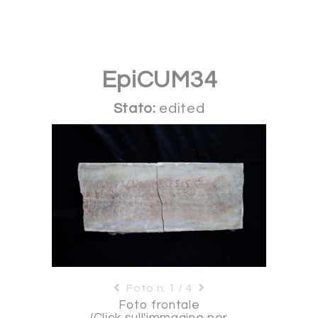
EpiCUM34
Stato:
edited
Foto n. 1 / 4
Foto frontale
(Click sull'immagine per