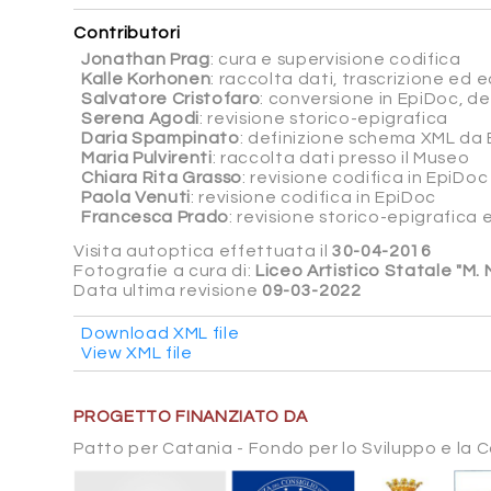
Contributori
Jonathan Prag
: cura e supervisione codifica
Kalle Korhonen
: raccolta dati, trascrizione ed ed
Salvatore Cristofaro
: conversione in EpiDoc, d
Serena Agodi
: revisione storico-epigrafica
Daria Spampinato
: definizione schema XML da 
Maria Pulvirenti
: raccolta dati presso il Museo
Chiara Rita Grasso
: revisione codifica in EpiDoc
Paola Venuti
: revisione codifica in EpiDoc
Francesca Prado
: revisione storico-epigrafica 
Visita autoptica effettuata il
30-04-2016
Fotografie a cura di:
Liceo Artistico Statale "M.
Data ultima revisione
09-03-2022
Download XML file
View XML file
PROGETTO FINANZIATO DA
Patto per Catania - Fondo per lo Sviluppo e la 