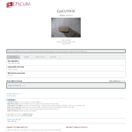
EpiCUM418
Stato:
edited
Foto frontale
(Click sull'immagine per
ingrandire)
Bollo con lettere incise su un frammento di tegola, della quale si conserva il lato superiore. Bollo laterizio.
Iscrizione
Oggetto
Collocazione
Apparato
Tipo epigrafico
Marque de balle
Lingua dell'iscrizione
Greco antico
Tecnica di esecuzione
Inciso
Testo dell'iscrizione
Interpretativa
|
EpiDoc
Ἀρχωνἰδα[ς]
[---]
⌕
Segni diacritici
Onomastica
Contributori
Jonathan Prag
: cura e supervisione codifica
Kalle Korhonen
: raccolta dati, trascrizione ed edizione critica iniziali
Salvatore Cristofaro
: conversione in EpiDoc, definizione schema XML da EpiDoc/TEI, inserimento dati
Daria Spampinato
: definizione schema XML da EpiDoc/TEI, inserimento e revisione dati
Francesca Prado
: revisione storico-epigrafica e annotazione nomi
Pietro Sichera
: elaborazione immagini
Fotografie a cura di:
Jonathan Prag
Data ultima revisione
09-03-2022
Download XML file
View XML file
PROGETTO FINANZIATO DA
PROGETTO REALIZZATO DA
Patto per Catania - Fondo per lo Sviluppo e la Coesione (FSC) 2014/2020