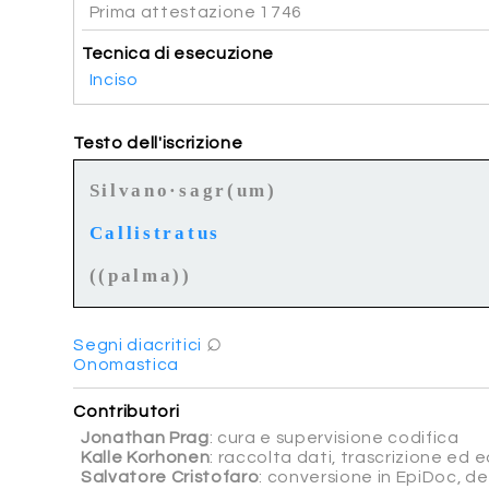
Prima attestazione 1746
Tecnica di esecuzione
Inciso
Testo dell'iscrizione
Silvano·sagr(um)
Callistratus
((palma))
⌕
Segni diacritici
Onomastica
Contributori
Jonathan Prag
: cura e supervisione codifica
Kalle Korhonen
: raccolta dati, trascrizione ed ed
Salvatore Cristofaro
: conversione in EpiDoc, d