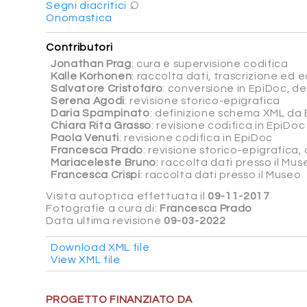
⌕
Segni diacritici
Onomastica
Contributori
Jonathan Prag
: cura e supervisione codifica
Kalle Korhonen
: raccolta dati, trascrizione ed ed
Salvatore Cristofaro
: conversione in EpiDoc, d
Serena Agodi
: revisione storico-epigrafica
Daria Spampinato
: definizione schema XML da 
Chiara Rita Grasso
: revisione codifica in EpiDoc
Paola Venuti
: revisione codifica in EpiDoc
Francesca Prado
: revisione storico-epigrafica
Mariaceleste Bruno
: raccolta dati presso il Mus
Francesca Crispi
: raccolta dati presso il Museo
Visita autoptica effettuata il
09-11-2017
Fotografie a cura di:
Francesca Prado
Data ultima revisione
09-03-2022
Download XML file
View XML file
PROGETTO FINANZIATO DA