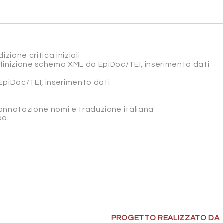
izione critica iniziali
efinizione schema XML da EpiDoc/TEI, inserimento dati
EpiDoc/TEI, inserimento dati
, annotazione nomi e traduzione italiana
eo
PROGETTO REALIZZATO DA