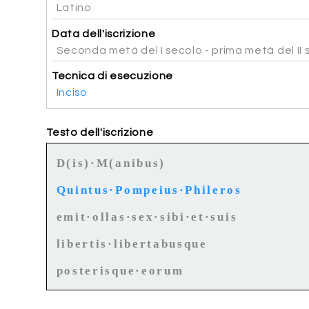
Latino
Data dell'iscrizione
Seconda metà del I secolo - prima metà del II 
Tecnica di esecuzione
Inciso
Testo dell'iscrizione
D(is)·M(anibus)
Quintus·Pompeius·Phileros
emit·ollas·sex·sibi·et·suis
libertis·libertabusque
posterisque·eorum