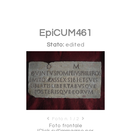
EpiCUM461
Stato:
edited
Foto n. 1 / 2
Foto frontale
(Click sull'immagine per