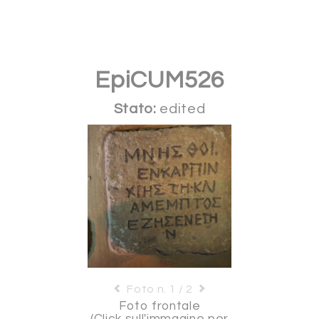
EpiCUM526
Stato:
edited
Foto n. 1 / 2
Foto frontale
(Click sull'immagine per