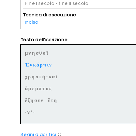
Fine I secolo - fine II secolo.
Tecnica di esecuzione
Inciso
Testo dell'iscrizione
μνησθοῖ
Ἐνκάρπιν
χρηστὴ·καὶ
ἄμεμπτος
ἔζησεν ἔτη
·ν'·
⌕
Segni diacritici