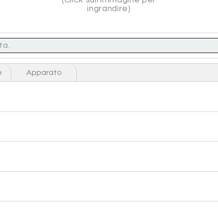
ingrandire)
ta.
e
Apparato