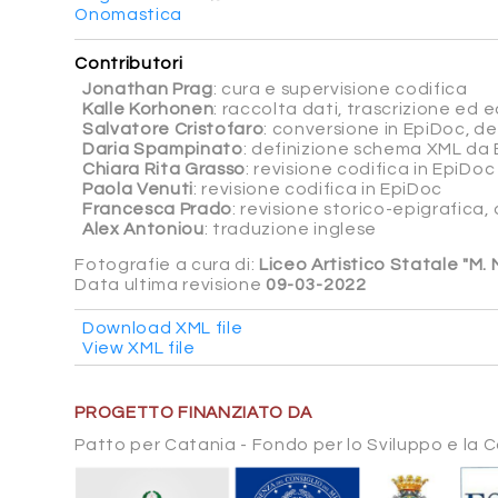
Onomastica
Contributori
Jonathan Prag
: cura e supervisione codifica
Kalle Korhonen
: raccolta dati, trascrizione ed ed
Salvatore Cristofaro
: conversione in EpiDoc, d
Daria Spampinato
: definizione schema XML da 
Chiara Rita Grasso
: revisione codifica in EpiDoc
Paola Venuti
: revisione codifica in EpiDoc
Francesca Prado
: revisione storico-epigrafica
Alex Antoniou
: traduzione inglese
Fotografie a cura di:
Liceo Artistico Statale "M.
Data ultima revisione
09-03-2022
Download XML file
View XML file
PROGETTO FINANZIATO DA
Patto per Catania - Fondo per lo Sviluppo e la 