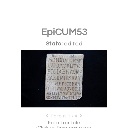
EpiCUM53
Stato:
edited
Foto n. 1 / 4
Foto frontale
(Click sull'immagine per