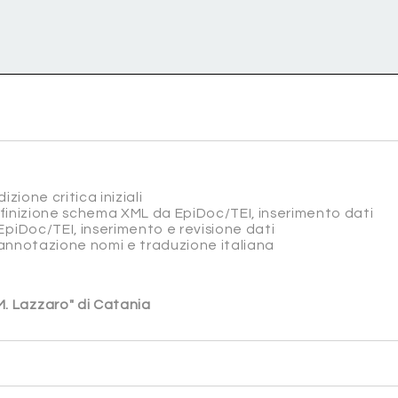
izione critica iniziali
efinizione schema XML da EpiDoc/TEI, inserimento dati
EpiDoc/TEI, inserimento e revisione dati
, annotazione nomi e traduzione italiana
 M. Lazzaro" di Catania