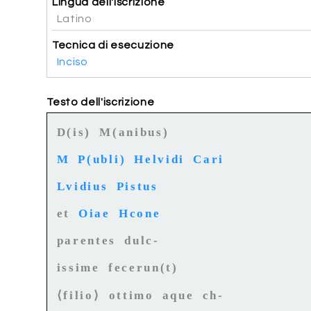
Lingua dell'iscrizione
Latino
Tecnica di esecuzione
Inciso
Testo dell'iscrizione
D(is) M(anibus)
M P(ubli) Helvidi Cari
Lvidius Pistus
et
Oiae Hcone
parentes dulc-
issime fecerun(t)
⟨filio⟩ ottimo aque ch-