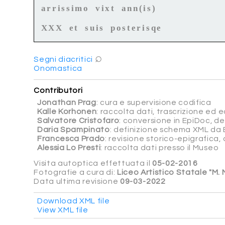
arrissimo vixt ann(is)
XXX et suis posterisqe
⌕
Segni diacritici
Onomastica
Contributori
Jonathan Prag
: cura e supervisione codifica
Kalle Korhonen
: raccolta dati, trascrizione ed ed
Salvatore Cristofaro
: conversione in EpiDoc, d
Daria Spampinato
: definizione schema XML da 
Francesca Prado
: revisione storico-epigrafica
Alessia Lo Presti
: raccolta dati presso il Museo
Visita autoptica effettuata il
05-02-2016
Fotografie a cura di:
Liceo Artistico Statale "M.
Data ultima revisione
09-03-2022
Download XML file
View XML file