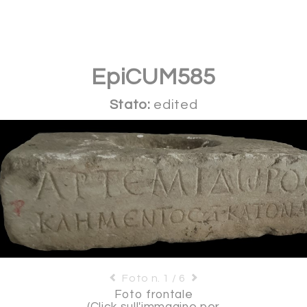
EpiCUM585
Stato:
edited
Foto n. 1 / 6
Foto frontale
(Click sull'immagine per