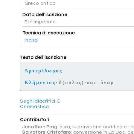
Greco antico
Data dell'iscrizione
Età imperiale.
Tecnica di esecuzione
Inciso
Testo dell'iscrizione
Ἀρτεμίδωρος
Κλήμεντος
·
δ
(οῦλος)·κατ ὄναρ
⌕
Segni diacritici
Onomastica
Contributori
Jonathan Prag
: cura, supervisione codifica e t
Salvatore Cristofaro
: conversione in EpiDoc, d