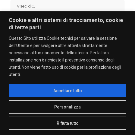
V sec. d.C.
Cookie e altri sistemi di tracciamento, cookie
VI sec. d.C.
di terze parti
Dal VII al XVI sec. d.C.
Questo Sito utilizza Cookie tecnici per salvare la sessione
dell'Utente e per svolgere altre attività strettamente
Dal XVII al XIX sec. d.C.
necessarie al funzionamento dello stesso. Per la loro
installazione non è richiesto il preventivo consenso degli
utenti. Non viene fatto uso di cookie per la profilazione degli
utenti.
Copyright © 2018-2022 EpiCUM
Accettare tutto
Personalizza
Rifiuta tutto