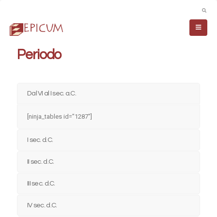
Periodo
Dal VI al I sec. a.C.
[ninja_tables id=”1287″]
I sec. d.C.
II sec. d.C.
III sec. d.C.
IV sec. d.C.