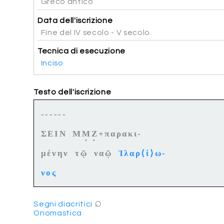
Greco antico
Data dell'iscrizione
Fine del IV secolo - V secolo.
Tecnica di esecuzione
Inciso
Testo dell'iscrizione
------
ΣΕΙΝ Μ
Μ
Ζ
+παρακι-
·
·
μένην τῷ ναῷ
Ἱλαρ⟨ί⟩ω-
νος
⌕
Segni diacritici
Onomastica