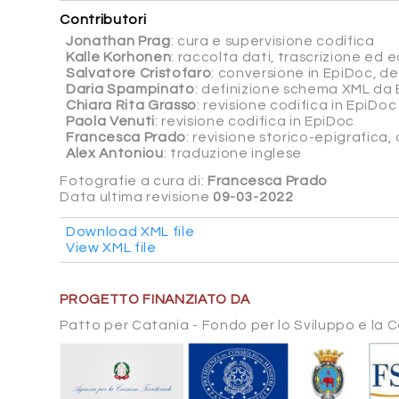
Contributori
Jonathan Prag
: cura e supervisione codifica
Kalle Korhonen
: raccolta dati, trascrizione ed ed
Salvatore Cristofaro
: conversione in EpiDoc, d
Daria Spampinato
: definizione schema XML da 
Chiara Rita Grasso
: revisione codifica in EpiDoc
Paola Venuti
: revisione codifica in EpiDoc
Francesca Prado
: revisione storico-epigrafica
Alex Antoniou
: traduzione inglese
Fotografie a cura di:
Francesca Prado
Data ultima revisione
09-03-2022
Download XML file
View XML file
PROGETTO FINANZIATO DA
Patto per Catania - Fondo per lo Sviluppo e la 