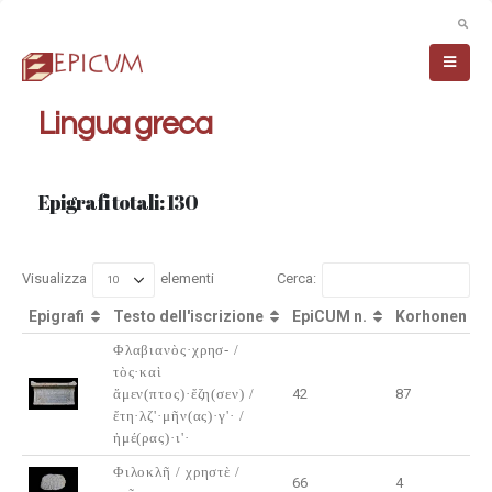
Lingua greca
Epigrafi totali: 130
Visualizza
elementi
Cerca:
Epigrafi
Testo dell'iscrizione
EpiCUM n.
Korhonen n.
Epigrafi
Testo dell'iscrizione
EpiCUM n.
Korhonen n.
Φλαβιανὸς·χρησ- /
τὸς·καὶ
ἄμεν(πτος)·ἔζη(σεν) /
42
87
ἔτη·λζ'·μῆν(ας)·γ'· /
ἡμέ(ρας)·ι'·
Φιλοκλῆ / χρηστὲ /
66
4